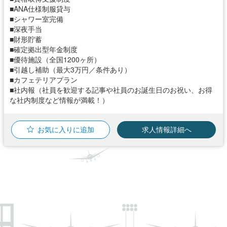
■ANA仕様制服貸与
■シャワー室完備
■深夜手当
■財形貯蓄
■確定拠出型年金制度
■優待施設（全国1200ヶ所）
■引越し補助（最大3万円／条件あり）
■カフェテリアプラン
■社内報（社員を歓迎する記事や社員のお誕生日のお祝い、お得
な社内制度など情報が満載！）
お気に入りに追加
求人情報詳細へ