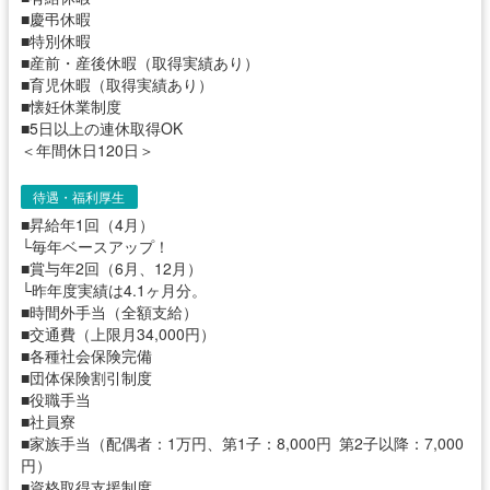
■慶弔休暇
■特別休暇
■産前・産後休暇（取得実績あり）
■育児休暇（取得実績あり）
■懐妊休業制度
■5日以上の連休取得OK
＜年間休日120日＞
待遇・福利厚生
■昇給年1回（4月）
└毎年ベースアップ！
■賞与年2回（6月、12月）
└昨年度実績は4.1ヶ月分。
■時間外手当（全額支給）
■交通費（上限月34,000円）
■各種社会保険完備
■団体保険割引制度
■役職手当
■社員寮
■家族手当（配偶者：1万円、第1子：8,000円 第2子以降：7,000
円）
■資格取得支援制度