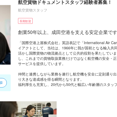
航空貨物ドキュメントスタッフ経験者募集！
航空貨物スタッフ
長期歓迎
創業50年以上、成田空港を支える安定企業で
「国際空港上屋株式会社」英語表記で「International Air Car
イアクトとして、当社は、1966年に我が国初となる輸入共
活かし国際貨物の物流拠点として公共的役割を果たしています
し、これまでの貨物取扱業務だけではなく航空機の安全・正
サービスを提供しています。
仲間と連携しながら業務を遂行し航空機を安全に定刻通り出
り大きな達成感を得る瞬間となります。
加
福利厚生も充実し、20代から50代と幅広い年齢層のスタッ