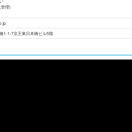
い
管理)
o.jp
1-1-7京王東日本橋ビル5階