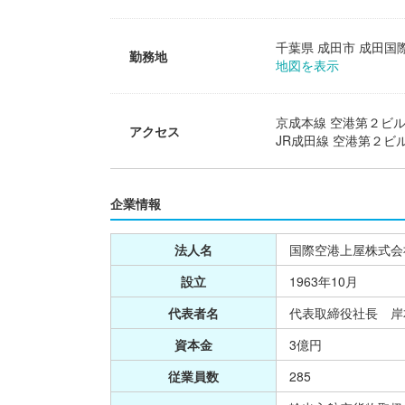
千葉県 成田市 成田国
勤務地
地図を表示
京成本線 空港第２ビル
アクセス
JR成田線 空港第２ビ
企業情報
法人名
国際空港上屋株式会社 
設立
1963年10月
代表者名
代表取締役社長 岸
資本金
3億円
従業員数
285