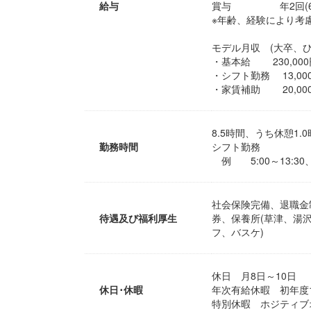
給与
賞与 年2回(6月
※年齢、経験により
モデル月収 (大卒、
・基本給 230,000
・シフト勤務 13,00
・家賃補助 20,00
8.5時間、うち休憩1.
勤務時間
シフト勤務
例 5:00～13:30、8:
社会保険完備、退職金
待遇及び福利厚生
券、保養所(草津、湯
フ、バスケ)
休日 月8日～10日
休日･休暇
年次有給休暇 初年度1
特別休暇 ホジティブ