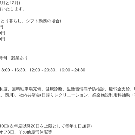
と12月)
考慮いたします。
ひとり暮らし、シフト勤務の場合)
円
0円
0円
0時間 残業あり
00～16:30、12:00～20:30、16:00～24:30
制度、無料駐車場完備、健康診断、生活習慣病予防検診、慶弔金支給、
沢、鴨川)、社内共済会(日帰りレクリエーション、娯楽施設利用料補助・
0日(次年度以降20日を上限として毎年１日加算)
オフ3日、その他慶弔休暇等