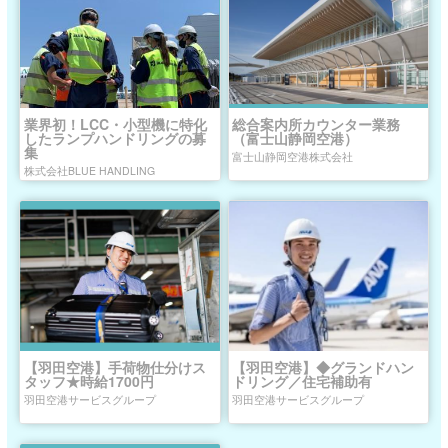
業界初！LCC・小型機に特化
総合案内所カウンター業務
したランプハンドリングの募
（富士山静岡空港）
集
富士山静岡空港株式会社
株式会社BLUE HANDLING
【羽田空港】手荷物仕分けス
【羽田空港】◆グランドハン
タッフ★時給1700円
ドリング／住宅補助有
羽田空港サービスグループ
羽田空港サービスグループ