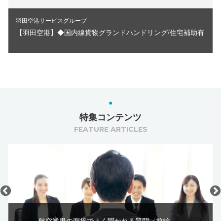
サービスグループ
羽田空港サ
空港】◆国内線貨物グランドハンドリング/住宅補助有
【羽田空
特集コンテンツ
FEATURE ARTICLES
航空業界の面接でよく聞かれる質問（前編 ...