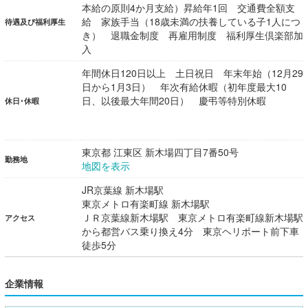
本給の原則4か月支給）昇給年1回 交通費全額支
給 家族手当（18歳未満の扶養している子1人につ
待遇及び福利厚生
き） 退職金制度 再雇用制度 福利厚生倶楽部加
入
年間休日120日以上 土日祝日 年末年始（12月29
日から1月3日） 年次有給休暇（初年度最大10
日、以後最大年間20日） 慶弔等特別休暇
休日･休暇
東京都 江東区 新木場四丁目7番50号
勤務地
地図を表示
JR京葉線 新木場駅
東京メトロ有楽町線 新木場駅
ＪＲ京葉線新木場駅 東京メトロ有楽町線新木場駅
アクセス
から都営バス乗り換え4分 東京ヘリポート前下車
徒歩5分
企業情報