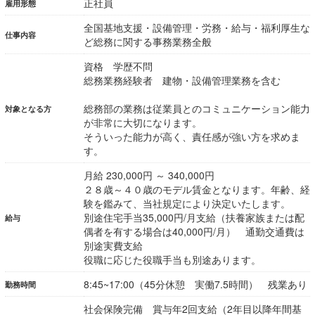
正社員
雇用形態
全国基地支援・設備管理・労務・給与・福利厚生な
仕事内容
ど総務に関する事務業務全般
資格 学歴不問
総務業務経験者 建物・設備管理業務を含む
総務部の業務は従業員とのコミュニケーション能力
対象となる方
が非常に大切になります。
そういった能力が高く、責任感が強い方を求めま
す。
月給 230,000円 ～ 340,000円
２８歳～４０歳のモデル賃金となります。年齢、経
験を鑑みて、当社規定により決定いたします。
別途住宅手当35,000円/月支給（扶養家族または配
給与
偶者を有する場合は40,000円/月） 通勤交通費は
別途実費支給
役職に応じた役職手当も別途あります。
8:45~17:00（45分休憩 実働7.5時間） 残業あり
勤務時間
社会保険完備 賞与年2回支給（2年目以降年間基