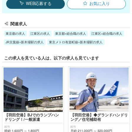
WEB応募する
お気に入り
関連求人
東京都の求人
江東区の求人
東京都×総合職の求人
江東区×総合職の求人
JR京葉線×新木場駅の求人
東京メトロ有楽町線×新木場駅の求人
この求人を見ている人は、以下の求人も見ています
【羽田空港】BJでのランプハン
【羽田空港】◆グランドハンドリ
ドリング！/一般派遣
ング／住宅補助有
給与
給与
時給 1,600円 ～ 1,800円
月給 211,000円 ～ 320,000円