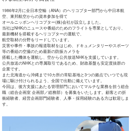
1986年2月に全日本空輸（ANA）のヘリコプター部門から中日本航
空、東邦航空からの資本参加を得て
オールニッポンヘリコプター(株)会社が設立しました。
当社はNHKのニュースや番組のためのフライトを専業としており、
最新機材を搭載するヘリコプターの運航で、
航空取材の分野をリードしています。
災害や事件・事故の報道取材をはじめ、ドキュメンタリーやスポーツ
等の番組の空撮のため最新の防振カメラを
搭載した機体を運航し、空から公共放送NHKを支援しています。
公共放送のNHKとの専属取引であるため、財政基盤も安定度抜群の
企業です。
また北海道から沖縄まで10カ所の常駐基地と3つの拠点でいつでも現
場に駆け付けられるよう、全国で出動に備えています。
今回は、後方支援にあたる管理部門においてマルチな業務を担う総合
職（総合企画室 企画部／総務部）を募集をいたします。顧客との折
衝経験者、経営企画部門経験者、人事・採用経験のある方は歓迎しま
す。