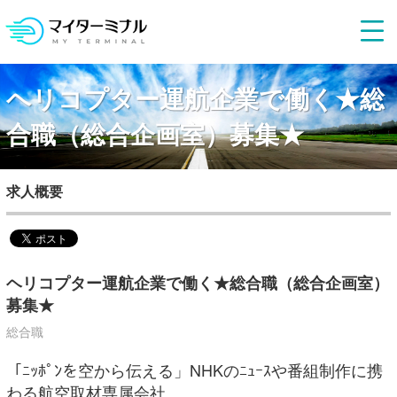
ヘリコプター運航企業で働く★総
合職（総合企画室）募集★
求人概要
ヘリコプター運航企業で働く★総合職（総合企画室）
募集★
総合職
「ﾆｯﾎﾟﾝを空から伝える」NHKのﾆｭｰｽや番組制作に携
わる航空取材専属会社