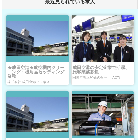
最近見られている求人
★成田空港★航空機内クリー
成田空港の安定企業で活躍、
ニング・機用品セッティング
旅客業務募集
業務
国際空港上屋株式会社 (IACT)
株式会社 成田空港ビジネス