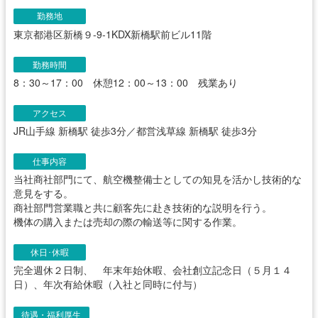
勤務地
東京都港区新橋９-9-1KDX新橋駅前ビル11階
勤務時間
8：30～17：00 休憩12：00～13：00 残業あり
アクセス
JR山手線 新橋駅 徒歩3分／都営浅草線 新橋駅 徒歩3分
仕事内容
当社商社部門にて、航空機整備士としての知見を活かし技術的な
意見をする。
商社部門営業職と共に顧客先に赴き技術的な説明を行う。
機体の購入または売却の際の輸送等に関する作業。
休日･休暇
完全週休２日制、 年末年始休暇、会社創立記念日（５月１４
日）、年次有給休暇（入社と同時に付与）
待遇・福利厚生