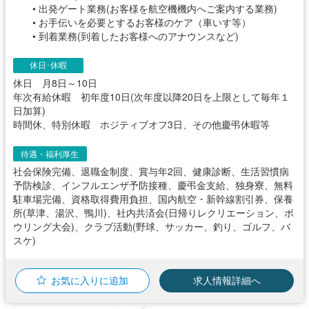
• 出発ゲート業務(お客様を航空機機内へご案内する業務)
• お手伝いを必要とするお客様のケア（車いす等）
• 到着業務(到着したお客様へのアナウンスなど)
休日･休暇
休日 月8日～10日
年次有給休暇 初年度10日(次年度以降20日を上限として毎年１
日加算)
時間休、特別休暇 ホジティブオフ3日、その他慶弔休暇等
待遇・福利厚生
社会保険完備、退職金制度、賞与年2回、健康診断、生活習慣病
予防検診、インフルエンザ予防接種、慶弔金支給、独身寮、無料
駐車場完備、資格取得費用負担、国内航空・新幹線割引券、保養
所(草津、湯沢、鴨川)、社内共済会(日帰りレクリエーション、ボ
ウリング大会)、クラブ活動(野球、サッカー、釣り、ゴルフ、バ
スケ)
お気に入りに追加
求人情報詳細へ