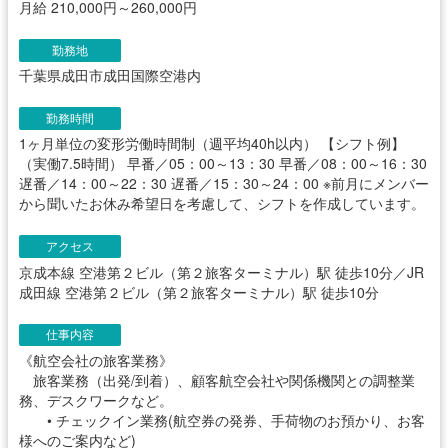
月給 210,000円～260,000円
勤務地
千葉県成田市成田国際空港内
勤務時間
1ヶ月単位の変形労働時間制（週平均40h以内） 【シフト例】
（実働7.5時間） 早番／05：00～13：30 早番／08：00～16：30
遅番／14：00～22：30 遅番／15：30～24：00 ※前月にメンバー
から聞いたお休み希望日を考慮して、シフトを作成しています。
アクセス
京成本線 空港第２ビル（第２旅客ターミナル）駅 徒歩10分／JR
成田線 空港第２ビル（第２旅客ターミナル）駅 徒歩10分
仕事内容
《航空会社の旅客業務》
旅客業務（出発/到着）、顧客航空会社や関係機関との調整業
務、デスクワークなど。
• チェックイン業務(航空券の発券、手荷物のお預かり、お客
様へのご案内など)