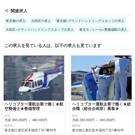
関連求人
東京都の求人
大田区の求人
東京都×グランドハンドリングスタッフの求人
大田区×グランドハンドリングスタッフの求人
東京モノレール×整備場駅の求人
この求人を見ている人は、以下の求人も見ています
ヘリコプター運航企業で働く★航
ヘリコプター運航企業で働く★総
空整備士★整備管理
合職（総合企画室）募集★
給与
給与
月給 300,000円 ～ 480,000円
月給 230,000円 ～ 340,000円
勤務地
勤務地
東京都江東区新木場四丁目7番50号
東京都江東区新木場四丁目7番50号